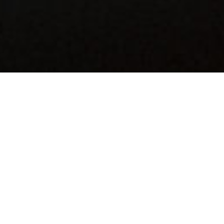
Certified
Ethical Hacker
Master
¿POR QUÉ C|EH MASTER?